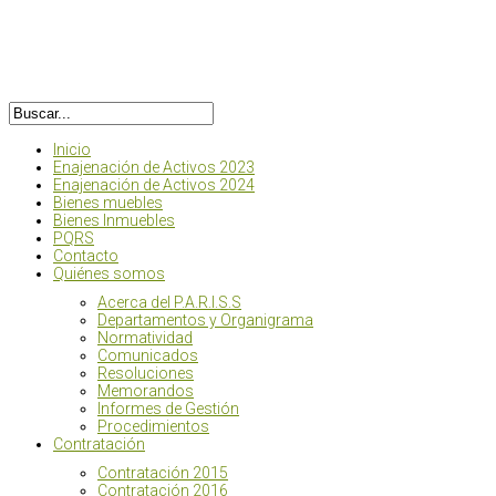
Inicio
Enajenación de Activos 2023
Enajenación de Activos 2024
Bienes muebles
Bienes Inmuebles
PQRS
Contacto
Quiénes somos
Acerca del P.A.R.I.S.S
Departamentos y Organigrama
Normatividad
Comunicados
Resoluciones
Memorandos
Informes de Gestión
Procedimientos
Contratación
Contratación 2015
Contratación 2016