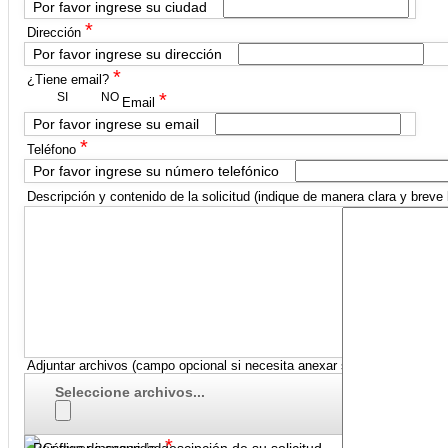
Por favor ingrese su ciudad
*
Dirección
Por favor ingrese su dirección
*
¿Tiene email?
*
SI
NO
Email
Por favor ingrese su email
*
Teléfono
Por favor ingrese su número telefónico
Descripción y contenido de la solicitud (indique de manera clara y breve
Adjuntar archivos (campo opcional si necesita anexar soportes)
Seleccione archivos...
*
Por favor ingrese la descipción de su solicitud.