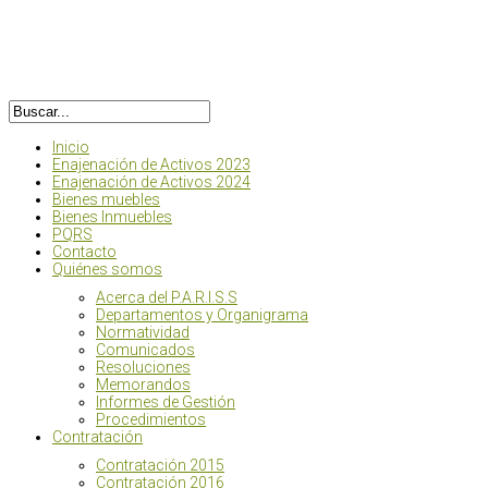
Inicio
Enajenación de Activos 2023
Enajenación de Activos 2024
Bienes muebles
Bienes Inmuebles
PQRS
Contacto
Quiénes somos
Acerca del P.A.R.I.S.S
Departamentos y Organigrama
Normatividad
Comunicados
Resoluciones
Memorandos
Informes de Gestión
Procedimientos
Contratación
Contratación 2015
Contratación 2016