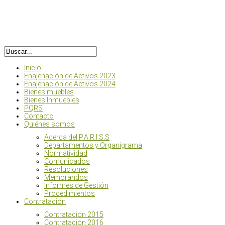
Inicio
Enajenación de Activos 2023
Enajenación de Activos 2024
Bienes muebles
Bienes Inmuebles
PQRS
Contacto
Quiénes somos
Acerca del P.A.R.I.S.S
Departamentos y Organigrama
Normatividad
Comunicados
Resoluciones
Memorandos
Informes de Gestión
Procedimientos
Contratación
Contratación 2015
Contratación 2016